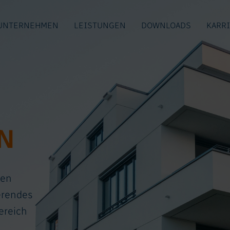
UNTERNEHMEN
LEISTUNGEN
DOWNLOADS
KARR
N
len
erendes
ereich